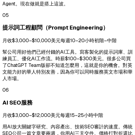
Agent。現在做就是搭上這波。
05
提示詞工程顧問（Prompt Engineering）
月收$3,000–$10,000美元
每週10–20小時
初階–中階
幫公司用好他們已經付錢的AI工具。寫客製化的提示詞庫、訓
練員工、優化AI工作流。時薪$100–$300美元。很多公司買
了ChatGPT Team版卻不知道怎麼用，這就是你的機會。對英
文能力好的華人特別友善，因為你可以同時服務英文市場和華
人市場。
06
AI SEO服務
月收$3,000–$12,000美元
每週15–25小時
中階
用AI放大關鍵字研究、內容產出、技術SEO審計的速度。傳統
SEO公司一篇文章要兩週，你用AI三天交件。價格打對折還比