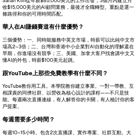
Sarah Kim從年薪$85,000美元的工作出發，3個月內建立月
收$15,000美元的AI顧問業務，最後才全職轉型。重點是選一
條路徑和你的可用時間匹配。
華人在AI賺錢賽道有什麼優勢？
三個優勢：一、同時能服務中英文市場，時薪可以比純中文市
場高2–3倍；二、台灣和香港中小企業對AI自動化的理解還在
早期，你進場沒有競爭；三、美國、加拿大客戶找會講中文又
懂AI的外包，時薪$100美元起跳。
跟YouTube上那些免費教學有什麼不同？
YouTube教你用工具。本學院教你建立事業。一對一帶教、互
相課責的同儕社群、以營收為核心設計的課程——不只是技
能。每週兩次直播連線，有人解答你的卡關，有人檢討你的客
戶提案。
每週需要多少時間？
每週10–15小時。包含2次直播課、實作專案、社群互動。大