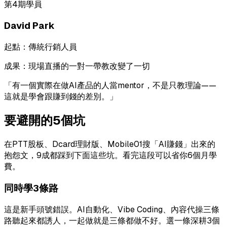
第4期學員
David Park
起點：
傳統行銷人員
成果：
現場直播的一對一帶教改變了一切
「
有一個實際在做AI產品的人當mentor，不是只教理論——
這就是學會跟賺到錢的差別。
」
要避開的5個坑
在PTT股板、Dcard理財版、Mobile01搜「AI賺錢」出來的
抱怨文，9成都踩到下面這些坑。看完這段可以省你6個月學
費。
同時學3條路
這是新手頭號錯誤。AI自動化、Vibe Coding、內容代操三條
路聽起來都誘人，一起做就是三條都做不好。選一條深耕3個