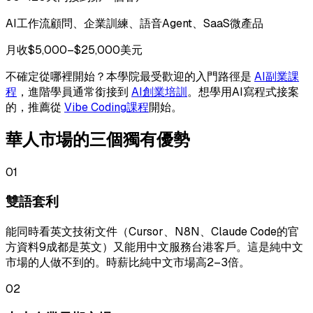
AI工作流顧問、企業訓練、語音Agent、SaaS微產品
月收$5,000–$25,000美元
不確定從哪裡開始？本學院最受歡迎的入門路徑是
AI副業課
程
，進階學員通常銜接到
AI創業培訓
。想學用AI寫程式接案
的，推薦從
Vibe Coding課程
開始。
華人市場的三個獨有優勢
01
雙語套利
能同時看英文技術文件（Cursor、N8N、Claude Code的官
方資料9成都是英文）又能用中文服務台港客戶。這是純中文
市場的人做不到的。時薪比純中文市場高2–3倍。
02