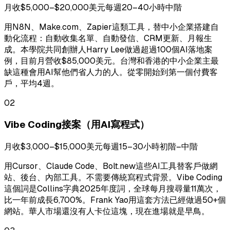
月收$5,000–$20,000美元
每週20–40小時
中階
用N8N、Make.com、Zapier這類工具，替中小企業搭建自
動化流程：自動收集名單、自動發信、CRM更新、月報生
成。本學院共同創辦人Harry Lee做過超過100個AI落地案
例，目前月營收$85,000美元。台灣和香港的中小企業主最
缺這種會用AI幫他們省人力的人。從零開始到第一個付費客
戶，平均4週。
02
Vibe Coding接案（用AI寫程式）
月收$3,000–$15,000美元
每週15–30小時
初階–中階
用Cursor、Claude Code、Bolt.new這些AI工具替客戶做網
站、後台、內部工具。不需要傳統寫程式背景。Vibe Coding
這個詞是Collins字典2025年度詞，全球每月搜尋量11萬次，
比一年前成長6,700%。Frank Yao用這套方法已經做過50+個
網站。華人市場還沒有人卡位這塊，現在進場就是早鳥。