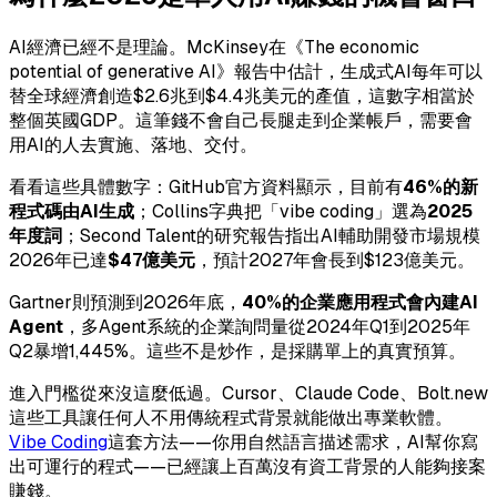
AI經濟已經不是理論。McKinsey在《The economic
potential of generative AI》報告中估計，生成式AI每年可以
替全球經濟創造$2.6兆到$4.4兆美元的產值，這數字相當於
整個英國GDP。這筆錢不會自己長腿走到企業帳戶，需要會
用AI的人去實施、落地、交付。
看看這些具體數字：GitHub官方資料顯示，目前有
46%的新
程式碼由AI生成
；Collins字典把「vibe coding」選為
2025
年度詞
；Second Talent的研究報告指出AI輔助開發市場規模
2026年已達
$47億美元
，預計2027年會長到$123億美元。
Gartner則預測到2026年底，
40%的企業應用程式會內建AI
Agent
，多Agent系統的企業詢問量從2024年Q1到2025年
Q2暴增1,445%。這些不是炒作，是採購單上的真實預算。
進入門檻從來沒這麼低過。Cursor、Claude Code、Bolt.new
這些工具讓任何人不用傳統程式背景就能做出專業軟體。
Vibe Coding
這套方法——你用自然語言描述需求，AI幫你寫
出可運行的程式——已經讓上百萬沒有資工背景的人能夠接案
賺錢。