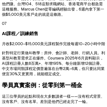
他們賺。台灣104、518這類求職網站、香港電商平台都急需
這種服務。Marcus Chen從零編碼經驗出發，6週內拿下第一
個$5,000美元客戶走的就是這條路。
07
AI課程／訓練銷售
月收$2,000–$15,000美元
課程製作完後每週10–20小時
中階
針對特定行業做AI教學：房仲、會計師、老師、行銷人員。利
基型AI教育需求正在爆炸。Coursera 2025年6月資料顯示，
AI課程註冊人數8百萬+、年增195%、每分鐘新增12個註冊。
中文市場同類課程定價普遍落在台幣2萬–6萬，你只要比同業
便宜30%又更實用，就能穩定成交。
學員真實案例：從零到第一桶金
這三位學員的起點和現在大多數讀者一樣——沒有程式背景、
沒有客戶、沒有名單。差別是他們已經走完了一輪。