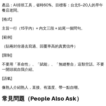
產品：AI排班工具，省時60%。目標客：台北5–20人的早午
餐店老闆。
[格式]
主旨一行（15字內）+ 內文三段 + 結尾一個問句。
[範例]
（貼兩封你過去寫過、回覆率高的真實信件）
[限制]
不要用「革命性」、「賦能」、「無縫整合」這類空話。不要
一開頭就自我介紹。
[語氣]
像熟人介紹熟人，直接、有溫度、帶一點自嘲。
常見問題（People Also Ask）