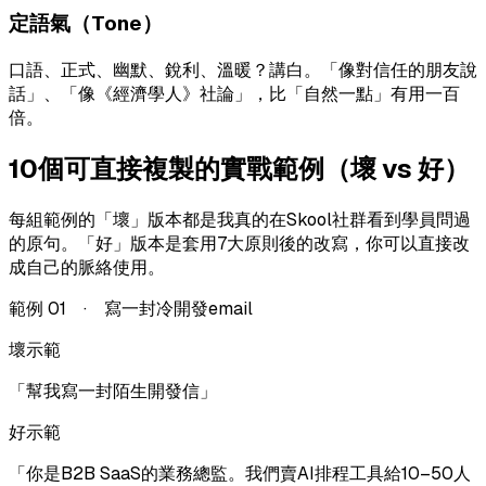
定語氣（Tone）
口語、正式、幽默、銳利、溫暖？講白。「像對信任的朋友說
話」、「像《經濟學人》社論」，比「自然一點」有用一百
倍。
10個可直接複製的實戰範例（壞 vs 好）
每組範例的「壞」版本都是我真的在Skool社群看到學員問過
的原句。「好」版本是套用7大原則後的改寫，你可以直接改
成自己的脈絡使用。
範例
01
·
寫一封冷開發email
壞示範
「
幫我寫一封陌生開發信
」
好示範
「
你是B2B SaaS的業務總監。我們賣AI排程工具給10–50人