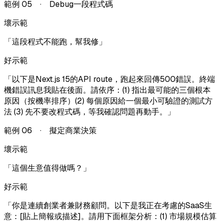
範例
05
·
Debug一段程式碼
壞示範
「
這段程式不能跑，幫我修
」
好示範
「
以下是Next.js 15的API route，跑起來回傳500錯誤。終端
機錯誤訊息我貼在後面。請依序：(1) 指出最可能的三個根本
原因（按機率排序）(2) 每個原因給一個最小可驗證的測試方
法 (3) 先不要改程式碼，等我確認問題再動手。
」
範例
06
·
擬定商業決策
壞示範
「
這個生意值得做嗎？
」
好示範
「
你是連續創業者兼財務顧問。以下是我正在考慮的SaaS生
意：[貼上簡報或描述]。請用下面框架分析：(1) 市場規模估算