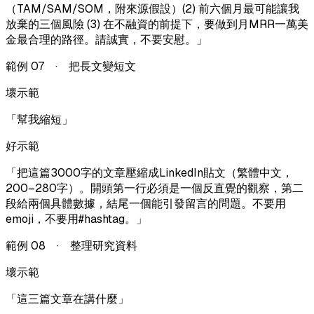
（TAM/SAM/SOM，附來源假設）(2) 前六個月最可能讓我
放棄的三個風險 (3) 在不融資的前提下，要做到月MRR一萬美
金最合理的路徑。請誠實，不要安慰。
」
範例
07
·
把長文變短文
壞示範
「
幫我縮短
」
好示範
「
把這篇3000字的文章壓縮成LinkedIn貼文（繁體中文，
200–280字）。開頭第一行必須是一個反直覺的觀察，第二
段給兩個具體數據，結尾一個能引發留言的問題。不要用
emoji，不要用#hashtag。
」
範例
08
·
整理研究資料
壞示範
「
這三篇文章在講什麼
」