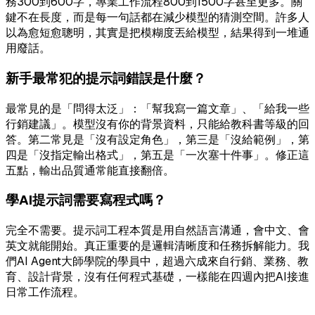
務300到600字，專業工作流程800到1500字甚至更多。關
鍵不在長度，而是每一句話都在減少模型的猜測空間。許多人
以為愈短愈聰明，其實是把模糊度丟給模型，結果得到一堆通
用廢話。
新手最常犯的提示詞錯誤是什麼？
最常見的是「問得太泛」：「幫我寫一篇文章」、「給我一些
行銷建議」。模型沒有你的背景資料，只能給教科書等級的回
答。第二常見是「沒有設定角色」，第三是「沒給範例」，第
四是「沒指定輸出格式」，第五是「一次塞十件事」。修正這
五點，輸出品質通常能直接翻倍。
學AI提示詞需要寫程式嗎？
完全不需要。提示詞工程本質是用自然語言溝通，會中文、會
英文就能開始。真正重要的是邏輯清晰度和任務拆解能力。我
們AI Agent大師學院的學員中，超過六成來自行銷、業務、教
育、設計背景，沒有任何程式基礎，一樣能在四週內把AI接進
日常工作流程。