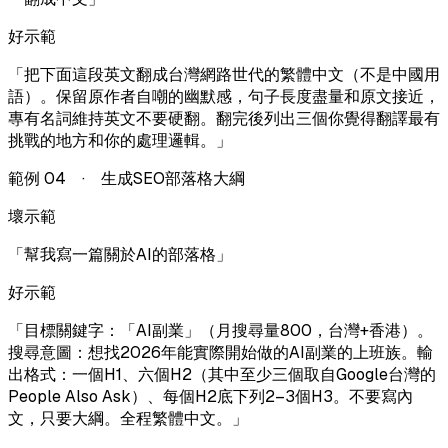
好示範
「
把下面這段英文翻成台灣網路世代的繁體中文（不是中國用
語）。保留原作者自嘲的幽默感，句子長度盡量和原文接近，
專有名詞維持英文不要硬翻。翻完後列出三個你覺得翻譯最有
挑戰的地方和你的處理邏輯。
」
範例
04
·
生成SEO部落格大綱
壞示範
「
幫我寫一篇關於AI的部落格
」
好示範
「
目標關鍵字：「AI副業」（月搜尋量800，台灣+香港）。
搜尋意圖：想找2026年能實際開始做的AI副業的上班族。輸
出格式：一個H1、六個H2（其中至少三個取自Google台灣的
People Also Ask）、每個H2底下列2–3個H3。不要寫內
文，只要大綱。全程繁體中文。
」