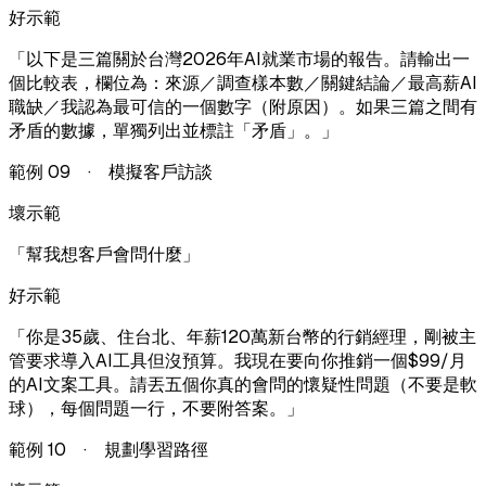
好示範
「
以下是三篇關於台灣2026年AI就業市場的報告。請輸出一
個比較表，欄位為：來源／調查樣本數／關鍵結論／最高薪AI
職缺／我認為最可信的一個數字（附原因）。如果三篇之間有
矛盾的數據，單獨列出並標註「矛盾」。
」
範例
09
·
模擬客戶訪談
壞示範
「
幫我想客戶會問什麼
」
好示範
「
你是35歲、住台北、年薪120萬新台幣的行銷經理，剛被主
管要求導入AI工具但沒預算。我現在要向你推銷一個$99/月
的AI文案工具。請丟五個你真的會問的懷疑性問題（不要是軟
球），每個問題一行，不要附答案。
」
範例
10
·
規劃學習路徑