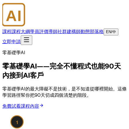
AI
大師學院
課程
課程大綱
學員評價
導師
社群
建構師
動態
部落格
EN/中
立即申請
零基礎學AI
零基礎學AI——完全不懂程式也能90天
內接到AI客戶
零基礎學AI的最大障礙不是技術，是不知道從哪裡開始。這條
學習路徑幫你把90天切成四個清楚的階段。
免費試看課程內容
AI工具全速上手（第1–2週）
1