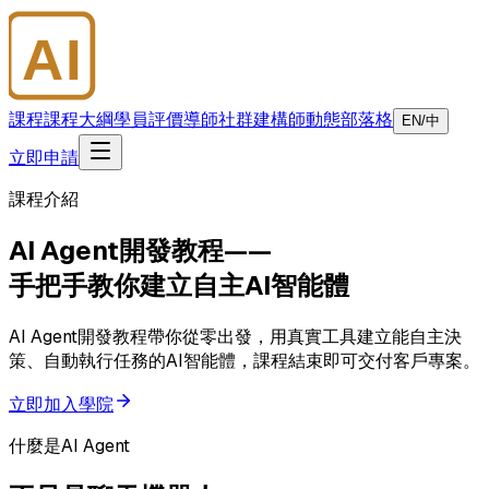
AI
大師學院
課程
課程大綱
學員評價
導師
社群
建構師
動態
部落格
EN/中
立即申請
課程介紹
AI Agent開發教程
——
手把手教你建立自主AI智能體
AI Agent開發教程帶你從零出發，用真實工具建立能自主決
策、自動執行任務的AI智能體，課程結束即可交付客戶專案。
立即加入學院
什麼是AI Agent